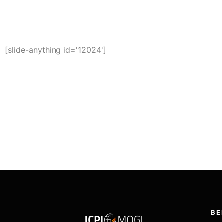
HOME
S
[slide-anything id='12024']
BE