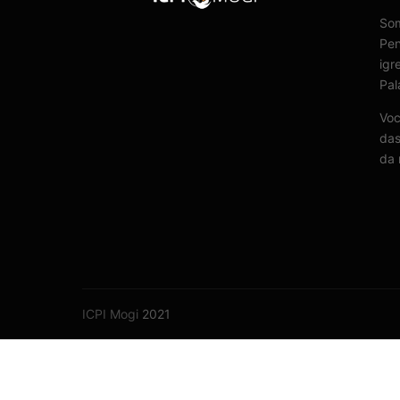
Som
Pen
igr
Pal
Voc
das
da 
ICPI Mogi
2021