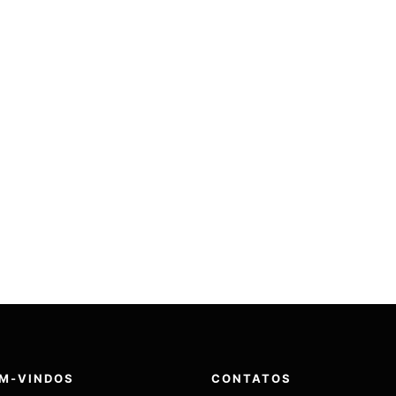
OBRE NÓS
MIDIA
MEMBROS
PODCAST
IMAGEN
M-VINDOS
CONTATOS