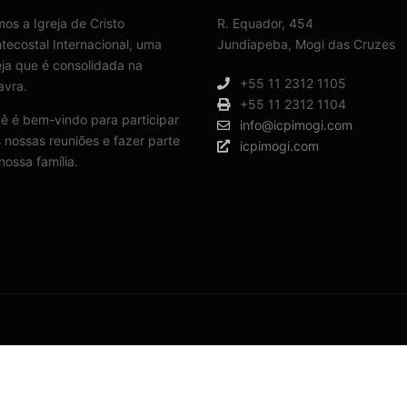
os a Igreja de Cristo
R. Equador, 454
tecostal Internacional, uma
Jundiapeba, Mogi das Cruzes
eja que é consolidada na
+55 11 2312 1105
avra.
+55 11 2312 1104
ê é bem-vindo para participar
info@icpimogi.com
 nossas reuniões e fazer parte
icpimogi.com
nossa família.