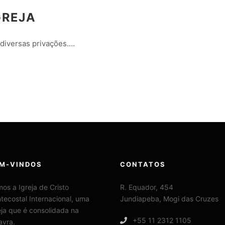
GREJA
 diversas privações.…
M-VINDOS
CONTATOS
os a Igreja de Cristo
R. Equador, 454
tecostal Internacional, uma
Jundiapeba, Mogi das Cruzes
eja que é consolidada na
+55 11 2312 1105
avra.