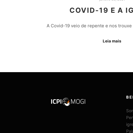
COVID-19 E A I
A Covid-19 veio de repente e nos trouxe
Leia mais
BE
Som
Pen
igr
Pal